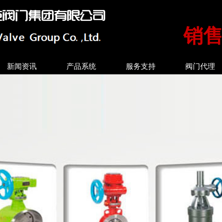
销售热
新闻资讯
产品系统
服务支持
阀门代理