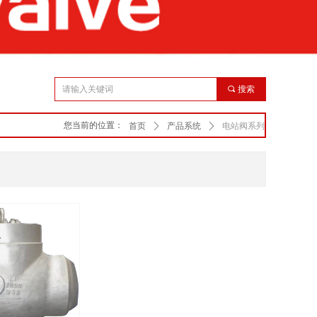
끠
搜索
您当前的位置：
首页
ꄲ
产品系统
ꄲ
电站阀系列