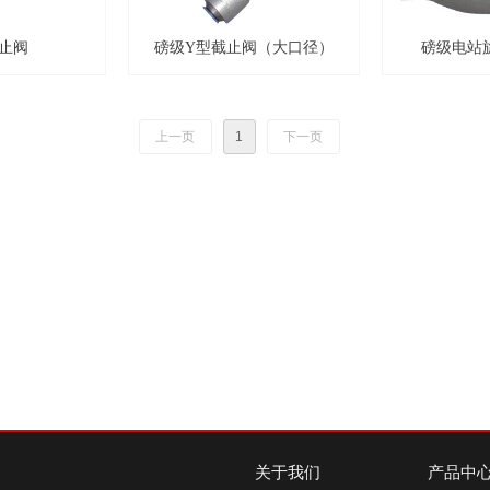
止阀
磅级Y型截止阀（大口径）
磅级电站
上一页
1
下一页
关于我们
产品中