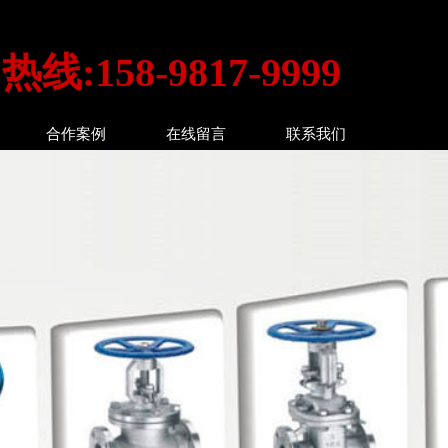
线:158-9817-9999
合作案例
在线留言
联系我们