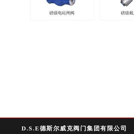
磅级电站闸阀
磅级截
D.S.E德斯尔威克阀门集团有限公司