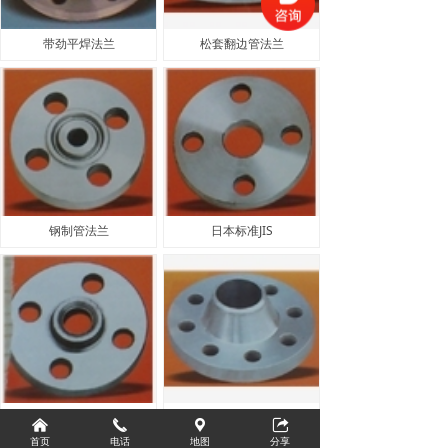
带劲平焊法兰
松套翻边管法兰
钢制管法兰
日本标准JIS
带颈平焊钢制管法兰
316对焊法兰
낀
끅
끇
뀅
首页
电话
地图
分享