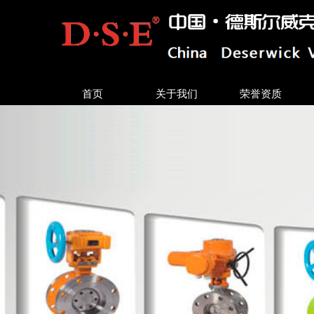
首页
关于我们
荣誉资质