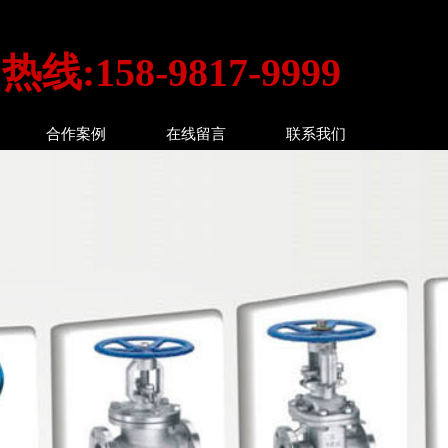
线:158-9817-9999
合作案例
在线留言
联系我们