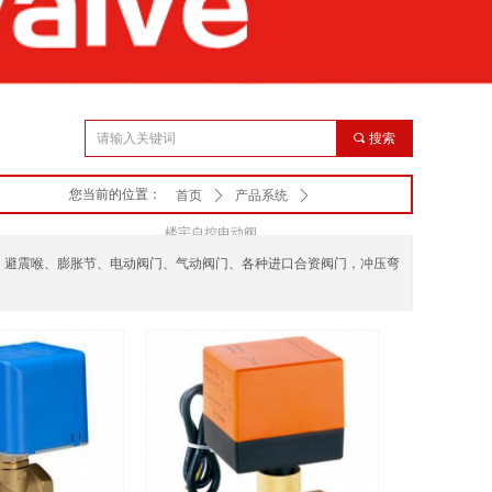
끠
搜索
您当前的位置：
首页
ꄲ
产品系统
ꄲ
楼宇自控电动阀
、避震喉、膨胀节、电动阀门、气动阀门、各种进口合资阀门，冲压弯