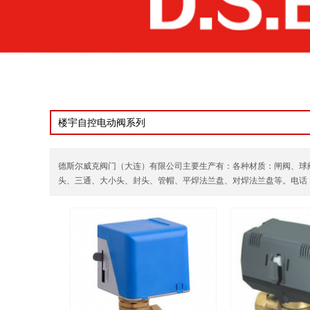
楼宇自控电动阀系列
德斯尔威克阀门（大连）有限公司主要生产有：各种材质：闸阀、球
头、三通、大小头、封头、管帽、平焊法兰盘、对焊法兰盘等。电话：0411-87