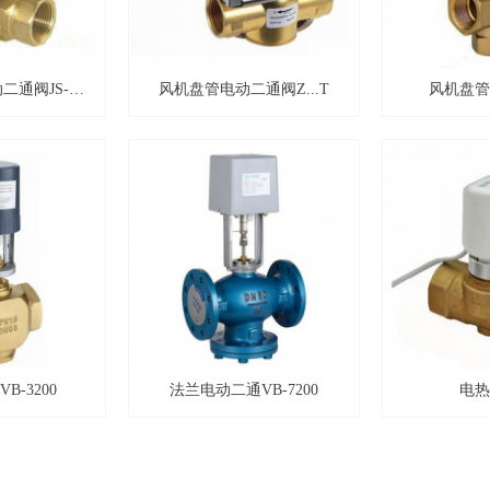
二通阀JS-
风机盘管电动二通阀Z...T
风机盘管
13
B-3200
法兰电动二通VB-7200
电热
上一页
1
2
下一页