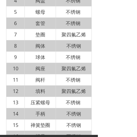
4
阀盖
不绣钢
5
螺母
不绣钢
6
套管
不绣钢
7
垫圈
聚四氟乙烯
8
阀体
不绣钢
9
球体
不绣钢
10
阀座
聚四氟乙烯
11
阀杆
不绣钢
12
填料
聚四氟乙烯
13
压紧螺母
不绣钢
14
手柄
不绣钢
15
禅簧垫圈
不绣钢
16
螺母
不绣钢