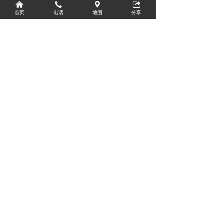
낀
끅
끇
뀅
首页
电话
地图
分享
17
锁片
不绣钢
18
手柄套
塑料
产品参数
◆主要外形连接尺寸 Q61F-PN1.6MPa
左右滑动查看完整表格
NPS（in）
1/4“
3/8“
1/2“
3/4“
d
11.6
12.7
15
20
D
17
17
21
26
L
150
150
180
195
H
48
48
54
57
E
120
120
120
130