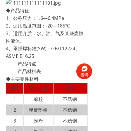
◆产品特征
1、公称压力：1.6—6.4MPa
2、适用温度范围：-20—185℃
3、适用介质：水、油、气及某些腐蚀
性液体。
4、承插焊标准(SW)：GB/T12224、
ASME B16.25
产品特点
产品材料表
◆主要零件材料
序号
零件名称
材质
1
螺栓
不绣钢
2
弹簧垫圈
不绣钢
3
螺母
不绣钢