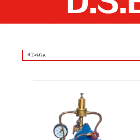
泄压/持压阀