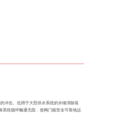
锤的冲击。也用于大型供水系统的水锤消除装
保系统循环畅通无阻．使阀门能安全可靠地运