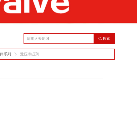
끠
搜索
阀系列
ꄲ
泄压/持压阀