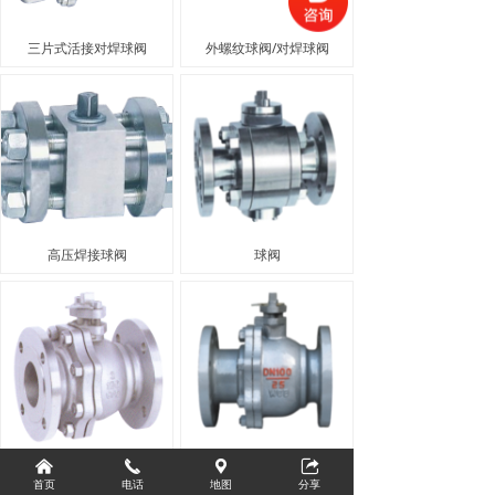
三片式活接对焊球阀
外螺纹球阀/对焊球阀
高压焊接球阀
球阀
浮动球阀
国标软硬密封浮动球阀
낀
끅
끇
뀅
首页
电话
地图
分享