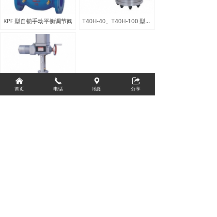
KPF 型自锁手动平衡调节阀
T40H-40、T40H-100 型给水回转式调节阀
낀
끅
끇
뀅
首页
电话
地图
分享
ZAZP、ZAZN 型电动直通单座调节阀
上一页
1
/
1
下一页
辽公网安备21021102001533号