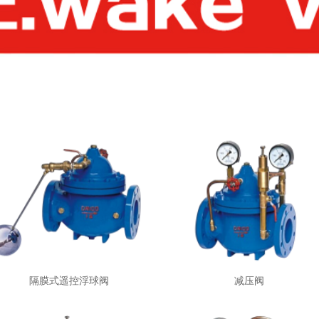
隔膜式遥控浮球阀
减压阀