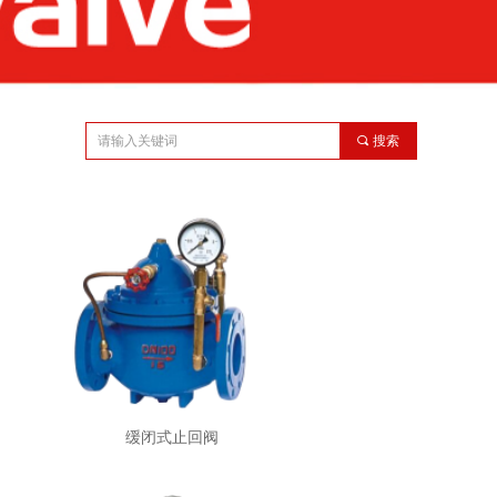
끠
搜索
缓闭式止回阀