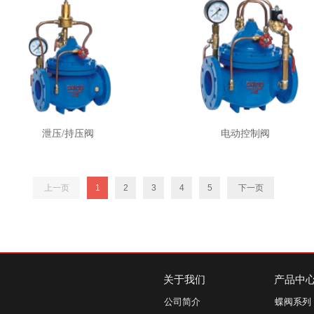
泄压/持压阀
电动控制阀
上一页
1
2
3
4
5
下一页
关于我们
产品中
公司简介
蝶阀系列